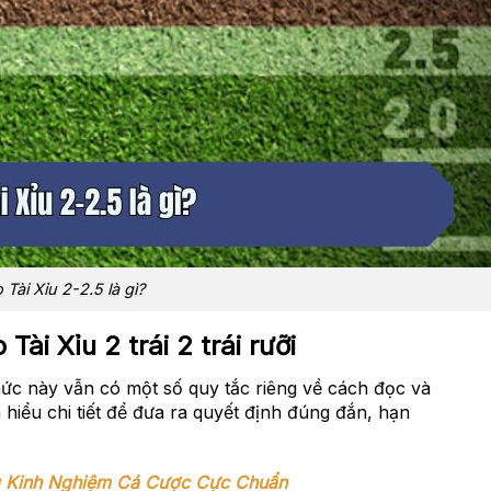
 Tài Xỉu 2-2.5 là gì?
ài Xỉu 2 trái 2 trái rưỡi
ức này vẫn có một số quy tắc riêng về cách đọc và
m hiểu chi tiết để đưa ra quyết định đúng đắn, hạn
ng Kinh Nghiệm Cá Cược Cực Chuẩn