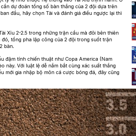
hơi cần dự đoán tổng số bàn thắng của 2 đội dựa trên
ban đầu, hãy chọn Tài và đánh giá điều ngược lại thì
ài Xỉu 2-2.5 trong những trận cầu mà đôi bên thiên
 đó, tổng pha lập công của 2 đội trong suốt trận
2 bàn.
đấu đậm tính chiến thuật như Copa America (Nam
o này. Với luật lệ dễ nắm bắt cùng xác suất thắng
ếu mới gia nhập bộ môn cá cược bóng đá, đây cũng