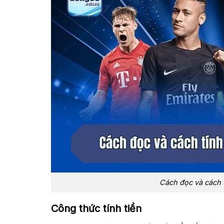
Cách đọc và cách tín
Công thức tính tiền