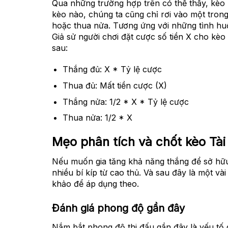
Qua những trường hợp trên có thể thấy, kèo T
kèo nào, chúng ta cũng chỉ rơi vào một tron
hoặc thua nửa. Tương ứng với những tình huố
Giả sử người chơi đặt cược số tiền X cho kèo
sau:
Thắng đủ: X * Tỷ lệ cược
Thua đủ: Mất tiền cược (X)
Thắng nửa: 1/2 * X * Tỷ lệ cược
Thua nửa: 1/2 * X
Mẹo phân tích và chốt kèo Tài
Nếu muốn gia tăng khả năng thắng để sở hữu 
nhiều bí kíp từ cao thủ. Và sau đây là một v
khảo để áp dụng theo.
Đánh giá phong độ gần đây
Nắm bắt phong độ thi đấu gần đây là yếu tố q