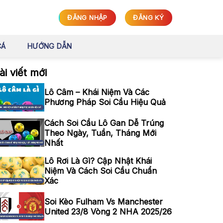
ĐĂNG NHẬP
ĐĂNG KÝ
CÁ
HƯỚNG DẪN
ài viết mới
Lô Câm – Khái Niệm Và Các
Phương Pháp Soi Cầu Hiệu Quả
Cách Soi Cầu Lô Gan Dễ Trúng
Theo Ngày, Tuần, Tháng Mới
Nhất
Lô Rơi Là Gì? Cập Nhật Khái
Niệm Và Cách Soi Cầu Chuẩn
Xác
Soi Kèo Fulham Vs Manchester
United 23/8 Vòng 2 NHA 2025/26