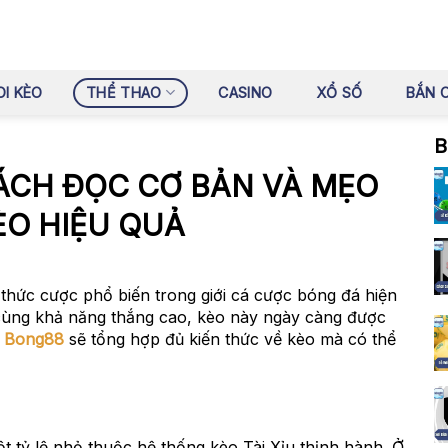
OI KÈO
THỂ THAO
CASINO
XỔ SỐ
BẮN 
B
 CÁCH ĐỌC CƠ BẢN VÀ MẸO
ÈO HIỆU QUẢ
thức cược phổ biến trong giới cá cược bóng đá hiện
h cùng khả năng thắng cao, kèo này ngày càng được
,
Bong88
sẽ tổng hợp đủ kiến thức về kèo mà có thể
 một tỷ lệ nhỏ thuộc hệ thống kèo Tài Xỉu thịnh hành. Ở