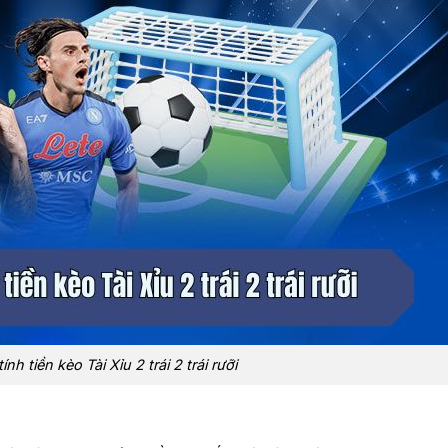
h tiền kèo Tài Xỉu 2 trái 2 trái rưỡi