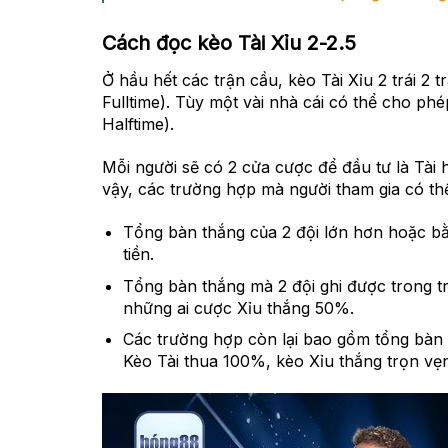
Cách đọc kèo Tài Xỉu 2-2.5
Ở hầu hết các trận cầu, kèo Tài Xỉu 2 trái 2 
Fulltime). Tùy một vài nhà cái có thể cho ph
Halftime).
Mỗi người sẽ có 2 cửa cược để đầu tư là Tài
vậy, các trường hợp mà người tham gia có thể
Tổng bàn thắng của 2 đội lớn hơn hoặc bằ
tiền.
Tổng bàn thắng mà 2 đội ghi được trong tr
những ai cược Xỉu thắng 50%.
Các trường hợp còn lại bao gồm tổng bàn
Kèo Tài thua 100%, kèo Xỉu thắng trọn vẹn