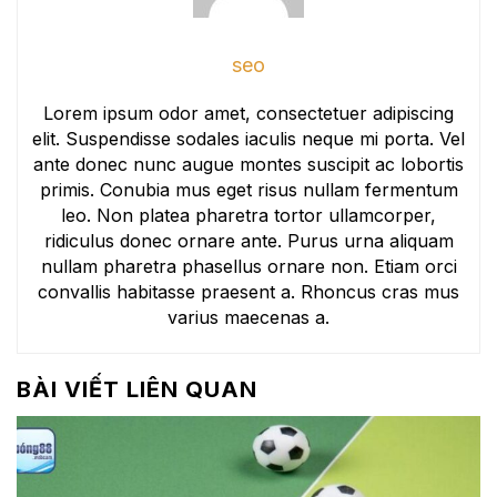
seo
Lorem ipsum odor amet, consectetuer adipiscing
elit. Suspendisse sodales iaculis neque mi porta. Vel
ante donec nunc augue montes suscipit ac lobortis
primis. Conubia mus eget risus nullam fermentum
leo. Non platea pharetra tortor ullamcorper,
ridiculus donec ornare ante. Purus urna aliquam
nullam pharetra phasellus ornare non. Etiam orci
convallis habitasse praesent a. Rhoncus cras mus
varius maecenas a.
BÀI VIẾT LIÊN QUAN