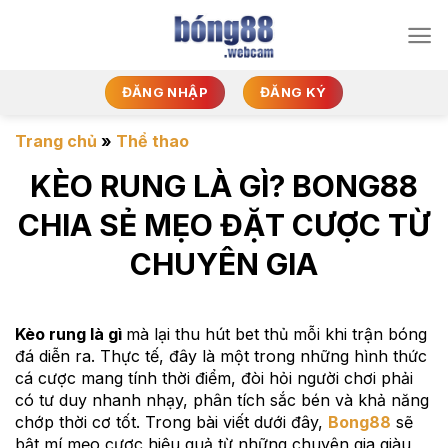
Bỏ
qua
nội
dung
ĐĂNG NHẬP
ĐĂNG KÝ
Trang chủ
»
Thể thao
KÈO RUNG LÀ GÌ? BONG88
CHIA SẺ MẸO ĐẶT CƯỢC TỪ
CHUYÊN GIA
Kèo rung là gì
mà lại thu hút bet thủ mỗi khi trận bóng
đá diễn ra. Thực tế, đây là một trong những hình thức
cá cược mang tính thời điểm, đòi hỏi người chơi phải
có tư duy nhanh nhạy, phân tích sắc bén và khả năng
chớp thời cơ tốt. Trong bài viết dưới đây,
Bong88
sẽ
bật mí mẹo cược hiệu quả từ những chuyên gia giàu