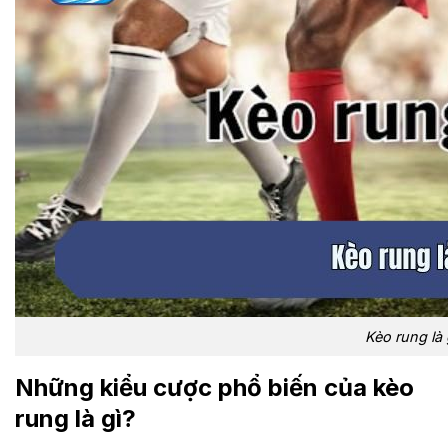
Kèo rung là 
Những kiểu cược phổ biến của kèo
rung là gì?