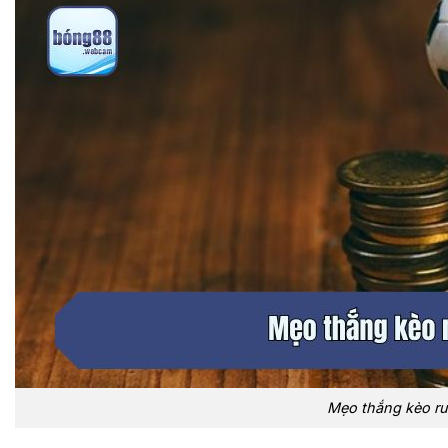
Mẹo thắng kèo run