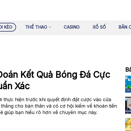
OI KÈO
THỂ THAO
CASINO
XỔ SỐ
BẮN 
Bà
Đoán Kết Quả Bóng Đá Cực
uẩn Xác
 thực hiện trước khi quyết định đặt cược vào cửa
n thắng cho bản thân và có cơ hội kiếm về khoản tiền
ẽ giúp bạn hiểu rõ hơn về chuyên mục này.