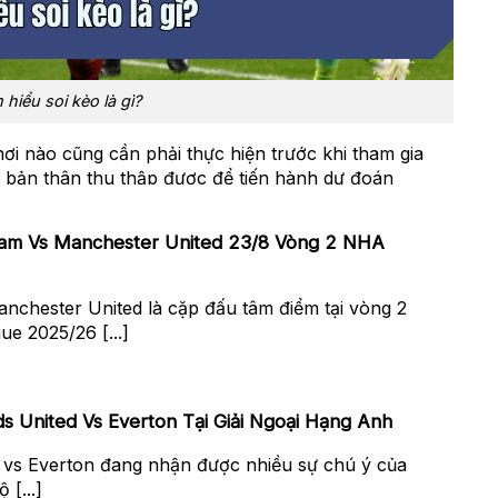
 hiểu soi kèo là gì?
ơi nào cũng cần phải thực hiện trước khi tham gia
 bản thân thu thập được để tiến hành dự đoán
h công thì khách hàng sẽ có cơ hội nhận khoản tiền
ham Vs Manchester United 23/8 Vòng 2 NHA
mục soi kèo Bong88
nchester United là cặp đấu tâm điểm tại vòng 2
ỉ cá cược cung cấp những thông tin quan trọng này
ue 2025/26 [...]
hất. Dưới đây là một vài ưu điểm nổi bật đã giúp sân
ợc sự yêu thích của hầu hết khách hàng.
s United Vs Everton Tại Giải Ngoại Hạng Anh
 vs Everton đang nhận được nhiều sự chú ý của
 [...]