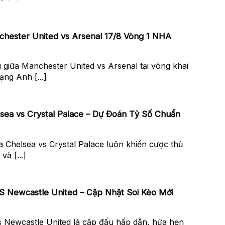
chester United vs Arsenal 17/8 Vòng 1 NHA
 giữa Manchester United vs Arsenal tại vòng khai
ng Anh [...]
lsea vs Crystal Palace – Dự Đoán Tỷ Số Chuẩn
a Chelsea vs Crystal Palace luôn khiến cược thủ
và [...]
o dõi chuyên mục soi kèo Bong88
VS Newcastle United – Cập Nhật Soi Kèo Mới
viết soi kèo được chuyên gia hàng đầu chia sẻ lại
vs Newcastle United là cặp đấu hấp dẫn, hứa hẹn