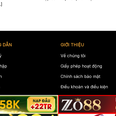
p nhật thông tin xoay quanh những trận đấu một
.]
, nền tảng còn mang đến dữ liệu liên quan tới từng
 chỉ nổi tiếng, uy tín hàng đầu trên thị trường nên
i dữ liệu luôn cập nhật vô cùng nhanh chóng, kịp
n thiết để đưa ra dự đoán chính xác nhất về kết quả.
G DẪN
GIỚI THIỆU
g Cấp Chuẩn, Nhanh, Hỗ Trợ Soi Kèo
ý
Về chúng tôi
hập
Giấy phép hoạt động
hông chỉ chất lượng mà còn vô cùng bắt mắt. Nền
 người chơi thoải mái theo dõi và tham khảo mà không
n
Chính sách bảo mật
n
Điều khoản và điều kiện
ếp vô cùng khoa học, đơn giản nhưng không kém
mái theo dõi thông tin, tìm kiếm dữ liệu bản thân
p
Liên hệ
Câu hỏi thường gặp