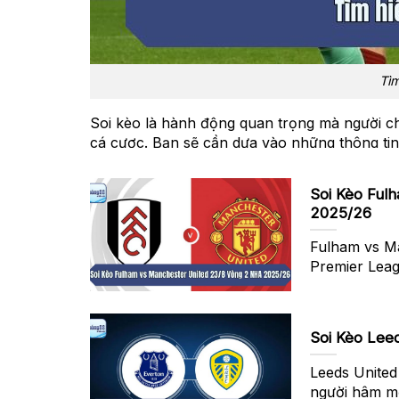
Tìm
Soi kèo là hành động quan trọng mà người ch
cá cược. Bạn sẽ cần dựa vào những thông tin
chính xác kết quả của trận đấu đó. Nếu thàn
thưởng đến hàng chục triệu.
Soi Kèo Ful
2025/26
Ưu điểm khi theo dõi chuyên 
Fulham vs Ma
Trên thị trường hiện nay có rất nhiều địa ch
Premier Leag
nhưng nhà cái vẫn là cái tên được yêu thích n
chơi ngày càng trở nên nổi tiếng và nhận đư
Soi Kèo Leed
Leeds United
người hâm mộ