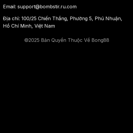
Email:
support@bombstir.ru.com
Địa chỉ: 100/25 Chiến Thắng, Phường 5, Phú Nhuận,
Hồ Chí Minh, Việt Nam
©2025 Bản Quyền Thuộc Về Bong88