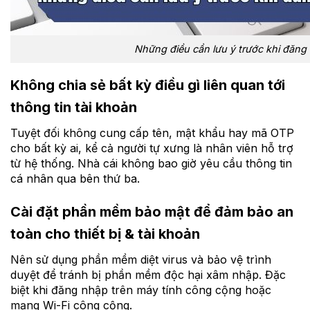
Những điều cần lưu ý trước khi đăng
Không chia sẻ bất kỳ điều gì liên quan tới
thông tin tài khoản
Tuyệt đối không cung cấp tên, mật khẩu hay mã OTP
cho bất kỳ ai, kể cả người tự xưng là nhân viên hỗ trợ
từ hệ thống. Nhà cái không bao giờ yêu cầu thông tin
cá nhân qua bên thứ ba.
Cài đặt phần mềm bảo mật để đảm bảo an
toàn cho thiết bị & tài khoản
Nên sử dụng phần mềm diệt virus và bảo vệ trình
duyệt để tránh bị phần mềm độc hại xâm nhập. Đặc
biệt khi đăng nhập trên máy tính công cộng hoặc
mạng Wi-Fi công cộng.