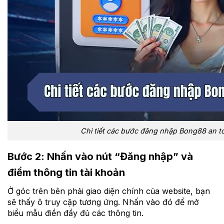
Chi tiết các bước đăng nhập Bong88 an 
Bước 2: Nhấn vào nút “Đăng nhập” và
điềm thông tin tài khoản
Ở góc trên bên phải giao diện chính của website, bạn
sẽ thấy ô truy cập tương ứng. Nhấn vào đó để mở
biểu mẫu điền đầy đủ các thông tin.