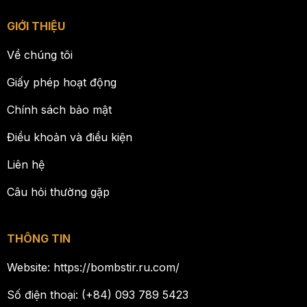
GIỚI THIỆU
Về chúng tôi
Giấy phép hoạt động
Chính sách bảo mật
Điều khoản và điều kiện
Liên hệ
Câu hỏi thường gặp
THÔNG TIN
Website: https://bombstir.ru.com/
Số điện thoại: (+84) 093 789 5423