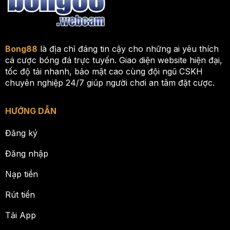
Bong88
là địa chỉ đáng tin cậy cho những ai yêu thích
cá cược bóng đá trực tuyến. Giao diện website hiện đại,
tốc độ tải nhanh, bảo mật cao cùng đội ngũ CSKH
chuyên nghiệp 24/7 giúp người chơi an tâm đặt cược.
HƯỚNG DẪN
Đăng ký
Đăng nhập
Nạp tiền
Rút tiền
Tải App