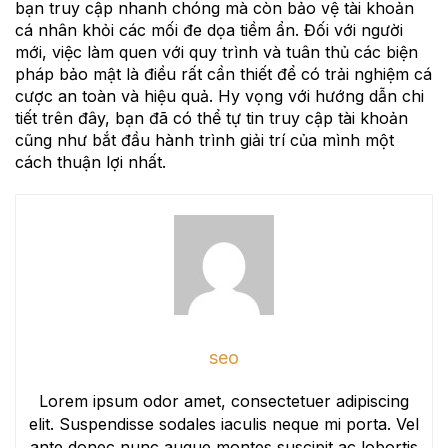
bạn truy cập nhanh chóng mà còn bảo vệ tài khoản
cá nhân khỏi các mối đe dọa tiềm ẩn. Đối với người
mới, việc làm quen với quy trình và tuân thủ các biện
pháp bảo mật là điều rất cần thiết để có trải nghiệm cá
cược an toàn và hiệu quả. Hy vọng với hướng dẫn chi
tiết trên đây, bạn đã có thể tự tin truy cập tài khoản
cũng như bắt đầu hành trình giải trí của mình một
cách thuận lợi nhất.
seo
Lorem ipsum odor amet, consectetuer adipiscing
elit. Suspendisse sodales iaculis neque mi porta. Vel
ante donec nunc augue montes suscipit ac lobortis