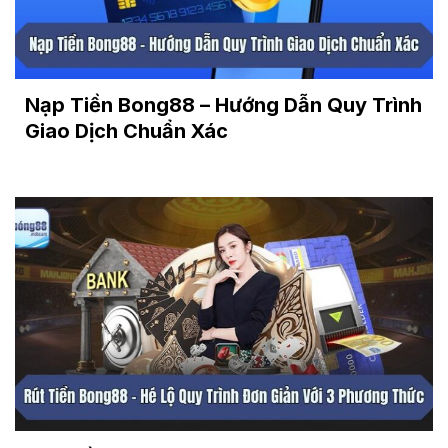
Nạp Tiền Bong88 – Hướng Dẫn Quy Trình
Giao Dịch Chuẩn Xác