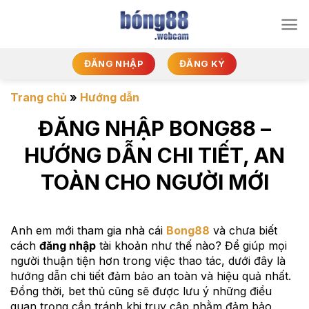
Bỏ
qua
nội
dung
ĐĂNG NHẬP
ĐĂNG KÝ
Trang chủ
»
Hướng dẫn
ĐĂNG NHẬP BONG88 –
HƯỚNG DẪN CHI TIẾT, AN
TOÀN CHO NGƯỜI MỚI
Anh em mới tham gia nhà cái
Bong88
và chưa biết
cách
đăng nhập
tài khoản như thế nào? Để giúp mọi
người thuận tiện hơn trong việc thao tác, dưới đây là
hướng dẫn chi tiết đảm bảo an toàn và hiệu quả nhất.
Đồng thời, bet thủ cũng sẽ được lưu ý những điều
quan trọng cần tránh khi truy cập nhằm đảm bảo