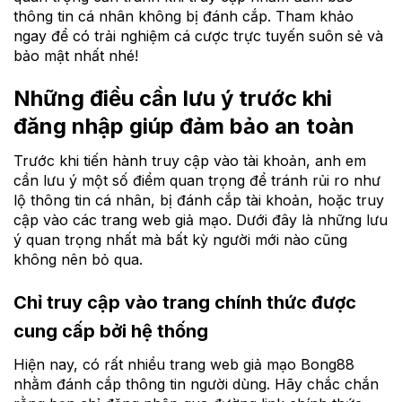
thông tin cá nhân không bị đánh cắp. Tham khảo
ngay để có trải nghiệm cá cược trực tuyến suôn sẻ và
bảo mật nhất nhé!
Những điều cần lưu ý trước khi
đăng nhập giúp đảm bảo an toàn
Trước khi tiến hành truy cập vào tài khoản, anh em
cần lưu ý một số điểm quan trọng để tránh rủi ro như
lộ thông tin cá nhân, bị đánh cắp tài khoản, hoặc truy
cập vào các trang web giả mạo. Dưới đây là những lưu
ý quan trọng nhất mà bất kỳ người mới nào cũng
không nên bỏ qua.
Chỉ truy cập vào trang chính thức được
cung cấp bởi hệ thống
Hiện nay, có rất nhiều trang web giả mạo Bong88
nhằm đánh cắp thông tin người dùng. Hãy chắc chắn