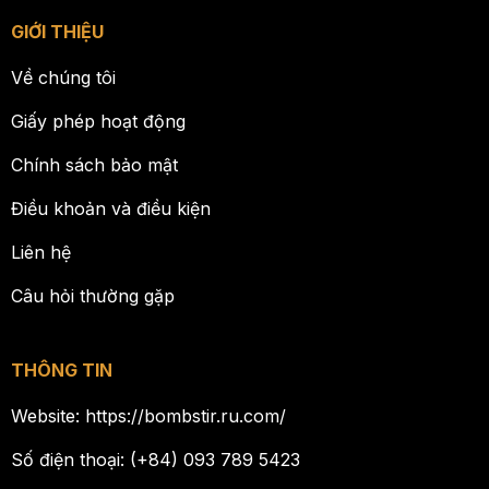
GIỚI THIỆU
Về chúng tôi
Giấy phép hoạt động
Chính sách bảo mật
Điều khoản và điều kiện
Liên hệ
Câu hỏi thường gặp
THÔNG TIN
Website: https://bombstir.ru.com/
Số điện thoại: (+84) 093 789 5423