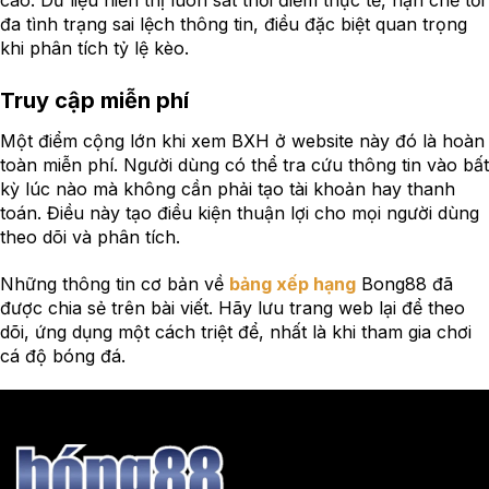
đa tình trạng sai lệch thông tin, điều đặc biệt quan trọng
khi phân tích tỷ lệ kèo.
Truy cập miễn phí
Một điểm cộng lớn khi xem BXH ở website này đó là hoàn
toàn miễn phí. Người dùng có thể tra cứu thông tin vào bất
kỳ lúc nào mà không cần phải tạo tài khoản hay thanh
toán. Điều này tạo điều kiện thuận lợi cho mọi người dùng
theo dõi và phân tích.
Những thông tin cơ bản về
bảng xếp hạng
Bong88 đã
được chia sẻ trên bài viết. Hãy lưu trang web lại để theo
dõi, ứng dụng một cách triệt để, nhất là khi tham gia chơi
cá độ bóng đá.