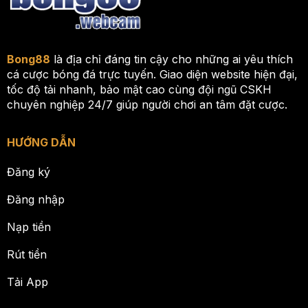
Bong88
là địa chỉ đáng tin cậy cho những ai yêu thích
cá cược bóng đá trực tuyến. Giao diện website hiện đại,
tốc độ tải nhanh, bảo mật cao cùng đội ngũ CSKH
chuyên nghiệp 24/7 giúp người chơi an tâm đặt cược.
HƯỚNG DẪN
Đăng ký
Đăng nhập
Nạp tiền
Rút tiền
Tải App