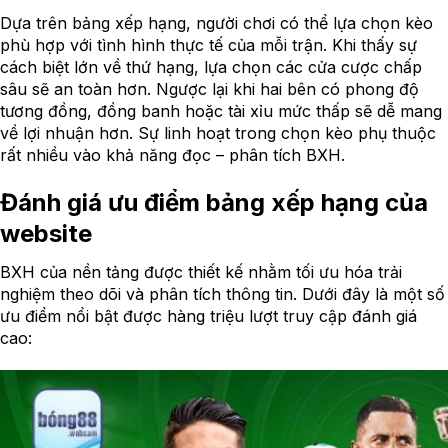
Dựa trên bảng xếp hạng, người chơi có thể lựa chọn kèo
phù hợp với tình hình thực tế của mỗi trận. Khi thấy sự
cách biệt lớn về thứ hạng, lựa chọn các cửa cược chấp
sâu sẽ an toàn hơn. Ngược lại khi hai bên có phong độ
tương đồng, đồng banh hoặc tài xỉu mức thấp sẽ dễ mang
về lợi nhuận hơn. Sự linh hoạt trong chọn kèo phụ thuộc
rất nhiều vào khả năng đọc – phân tích BXH.
Đánh giá ưu điểm bảng xếp hạng của
website
BXH của nền tảng được thiết kế nhằm tối ưu hóa trải
nghiệm theo dõi và phân tích thông tin. Dưới đây là một số
ưu điểm nổi bật được hàng triệu lượt truy cập đánh giá
cao: