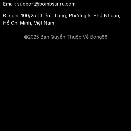
Email:
support@bombstir.ru.com
Địa chỉ: 100/25 Chiến Thắng, Phường 5, Phú Nhuận,
Hồ Chí Minh, Việt Nam
©2025 Bản Quyền Thuộc Về Bong88