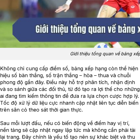
Giới thiệu tổng quan về bảng xế
Không chỉ cung cấp điểm số, bảng xếp hạng còn thể hiện
hiệu số bàn thắng, số trận thắng – hòa – thua và chuỗi
phong độ gần đây. Điều này hỗ trợ phân tích, nhận định
và so sánh giữa các đối thủ, từ đó tạo ra lợi thế cho những
ai đang tìm kiếm thông tin để đưa ra lựa chọn cược hợp lý.
Tốc độ xử lý dữ liệu cực nhanh cập nhật liên tục diễn biến
trên sân cỏ theo sát thời gian thực.
Sau mỗi lượt đấu, nếu có biến động về điểm hay vị trí,
nền tảng sẽ cập nhật ngay lập tức mà không cần phải tải
lại trang. Đây chính là yếu tố tạo nên sự khác biệt và thu