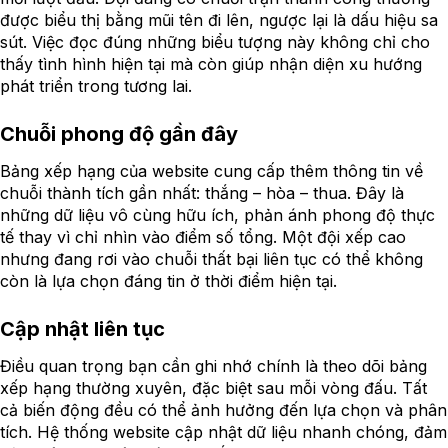
được biểu thị bằng mũi tên đi lên, ngược lại là dấu hiệu sa
sút. Việc đọc đúng những biểu tượng này không chỉ cho
thấy tình hình hiện tại mà còn giúp nhận diện xu hướng
phát triển trong tương lai.
Chuỗi phong độ gần đây
Bảng xếp hạng của website cung cấp thêm thông tin về
chuỗi thành tích gần nhất: thắng – hòa – thua. Đây là
những dữ liệu vô cùng hữu ích, phản ánh phong độ thực
tế thay vì chỉ nhìn vào điểm số tổng. Một đội xếp cao
nhưng đang rơi vào chuỗi thất bại liên tục có thể không
còn là lựa chọn đáng tin ở thời điểm hiện tại.
Cập nhật liên tục
Điều quan trọng bạn cần ghi nhớ chính là theo dõi bảng
xếp hạng thường xuyên, đặc biệt sau mỗi vòng đấu. Tất
cả biến động đều có thể ảnh hưởng đến lựa chọn và phân
tích. Hệ thống website cập nhật dữ liệu nhanh chóng, đảm