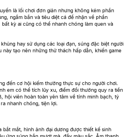
uyến là lối chơi đơn giản nhưng không kém phần
ng, ngắm bắn và tiêu diệt cá để nhận về phần
 bất kỳ ai cũng có thể nhanh chóng làm quen và
khủng hay sử dụng các loại đạn, súng đặc biệt người
ều này tạo nên những thử thách hấp dẫn, khiến game
ang đến cơ hội kiếm thưởng thực sự cho người chơi.
anh em có thể tích lũy xu, điểm đổi thưởng quy ra tiền
 hội viên hoàn toàn yên tâm về tính minh bạch, tỷ
 ra nhanh chóng, tiện lợi.
 bắt mắt, hình ảnh đại dương được thiết kế sinh
 hiệu ứng súng bắn mượt mà, đầy màu sắc. Âm thanh