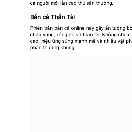
cả người mới lẫn cao thủ săn thưởng.
Bắn cá Thần Tài
Phiên bản bắn cá online này gây ấn tượng bởi
chép vàng, rồng đỏ và thần tài. Không chỉ m
cao, hiệu ứng súng mạnh mẽ và nhiều vật phẩ
phần thưởng khủng.