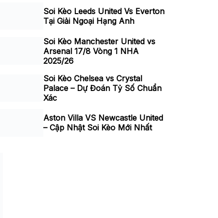
Soi Kèo Leeds United Vs Everton
Tại Giải Ngoại Hạng Anh
Soi Kèo Manchester United vs
Arsenal 17/8 Vòng 1 NHA
2025/26
Soi Kèo Chelsea vs Crystal
Palace – Dự Đoán Tỷ Số Chuẩn
Xác
Aston Villa VS Newcastle United
– Cập Nhật Soi Kèo Mới Nhất