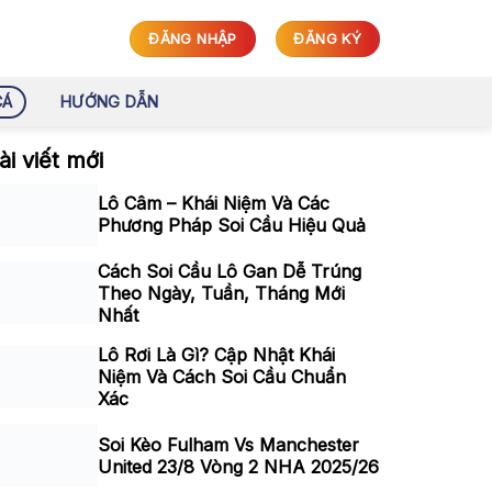
ĐĂNG NHẬP
ĐĂNG KÝ
CÁ
HƯỚNG DẪN
ài viết mới
Lô Câm – Khái Niệm Và Các
Phương Pháp Soi Cầu Hiệu Quả
Cách Soi Cầu Lô Gan Dễ Trúng
Theo Ngày, Tuần, Tháng Mới
Nhất
Lô Rơi Là Gì? Cập Nhật Khái
Niệm Và Cách Soi Cầu Chuẩn
Xác
Soi Kèo Fulham Vs Manchester
United 23/8 Vòng 2 NHA 2025/26